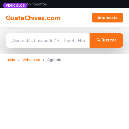
Anunciate con nosotros
VEHÍCULOS
GuateChivas.com
Anunciate
🔍 Buscar
Inicio
›
Vehículos
›
Agenda