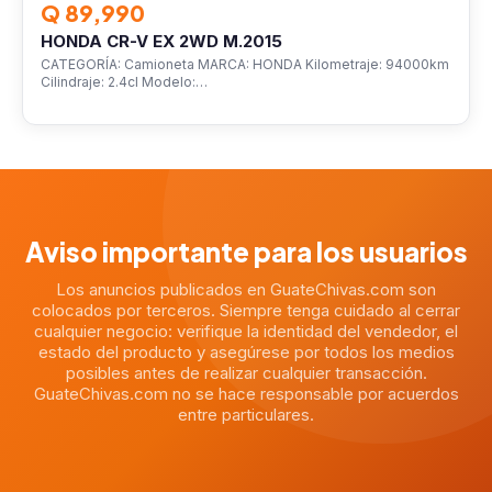
Q 89,990
HONDA CR-V EX 2WD M.2015
CATEGORÍA: Camioneta MARCA: HONDA Kilometraje: 94000km
Cilindraje: 2.4cl Modelo:…
Aviso importante para los usuarios
Los anuncios publicados en GuateChivas.com son
colocados por terceros. Siempre tenga cuidado al cerrar
cualquier negocio: verifique la identidad del vendedor, el
estado del producto y asegúrese por todos los medios
posibles antes de realizar cualquier transacción.
GuateChivas.com no se hace responsable por acuerdos
entre particulares.