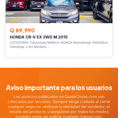
Q 89,990
HONDA CR-V EX 2WD M.2015
CATEGORÍA: Camioneta MARCA: HONDA Kilometraje: 94000km
Cilindraje: 2.4cl Modelo:…
Aviso importante para los usuarios
Los anuncios publicados en GuateChivas.com son
colocados por terceros. Siempre tenga cuidado al cerrar
cualquier negocio: verifique la identidad del vendedor, el
estado del producto y asegúrese por todos los medios
posibles antes de realizar cualquier transacción.