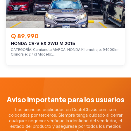
Q 89,990
HONDA CR-V EX 2WD M.2015
CATEGORÍA: Camioneta MARCA: HONDA Kilometraje: 94000km
Cilindraje: 2.4cl Modelo:…
Aviso importante para los usuarios
Los anuncios publicados en GuateChivas.com son
colocados por terceros. Siempre tenga cuidado al cerrar
cualquier negocio: verifique la identidad del vendedor, el
estado del producto y asegúrese por todos los medios