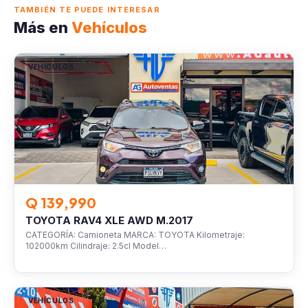
TAMBIÉN TE PUEDE INTERESAR
Más en
Vehículos
VEHÍCULOS
Q 139,990
TOYOTA RAV4 XLE AWD M.2017
CATEGORÍA: Camioneta MARCA: TOYOTA Kilometraje:
102000km Cilindraje: 2.5cl Model…
VEHÍCULOS