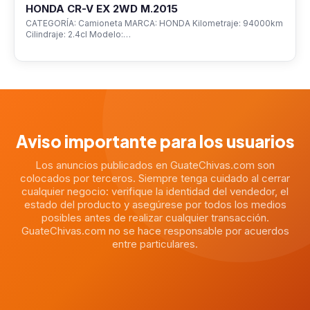
HONDA CR-V EX 2WD M.2015
CATEGORÍA: Camioneta MARCA: HONDA Kilometraje: 94000km
Cilindraje: 2.4cl Modelo:…
Aviso importante para los usuarios
Los anuncios publicados en GuateChivas.com son
colocados por terceros. Siempre tenga cuidado al cerrar
cualquier negocio: verifique la identidad del vendedor, el
estado del producto y asegúrese por todos los medios
posibles antes de realizar cualquier transacción.
GuateChivas.com no se hace responsable por acuerdos
entre particulares.