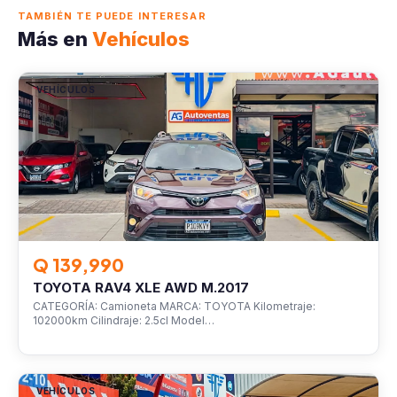
TAMBIÉN TE PUEDE INTERESAR
Más en
Vehículos
VEHÍCULOS
Q 139,990
TOYOTA RAV4 XLE AWD M.2017
CATEGORÍA: Camioneta MARCA: TOYOTA Kilometraje:
102000km Cilindraje: 2.5cl Model…
VEHÍCULOS