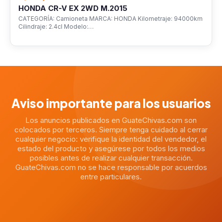
HONDA CR-V EX 2WD M.2015
CATEGORÍA: Camioneta MARCA: HONDA Kilometraje: 94000km
Cilindraje: 2.4cl Modelo:…
Aviso importante para los usuarios
Los anuncios publicados en GuateChivas.com son
colocados por terceros. Siempre tenga cuidado al cerrar
cualquier negocio: verifique la identidad del vendedor, el
estado del producto y asegúrese por todos los medios
posibles antes de realizar cualquier transacción.
GuateChivas.com no se hace responsable por acuerdos
entre particulares.