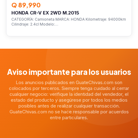
Q 89,990
HONDA CR-V EX 2WD M.2015
CATEGORÍA: Camioneta MARCA: HONDA Kilometraje: 94000km
Cilindraje: 2.4cl Modelo:…
Aviso importante para los usuarios
Los anuncios publicados en GuateChivas.com son
colocados por terceros. Siempre tenga cuidado al cerrar
cualquier negocio: verifique la identidad del vendedor, el
estado del producto y asegúrese por todos los medios
posibles antes de realizar cualquier transacción.
GuateChivas.com no se hace responsable por acuerdos
entre particulares.