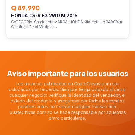
Q 89,990
HONDA CR-V EX 2WD M.2015
CATEGORÍA: Camioneta MARCA: HONDA Kilometraje: 94000km
Cilindraje: 2.4cl Modelo:…
Aviso importante para los usuarios
Los anuncios publicados en GuateChivas.com son
colocados por terceros. Siempre tenga cuidado al cerrar
cualquier negocio: verifique la identidad del vendedor, el
estado del producto y asegúrese por todos los medios
posibles antes de realizar cualquier transacción.
GuateChivas.com no se hace responsable por acuerdos
entre particulares.