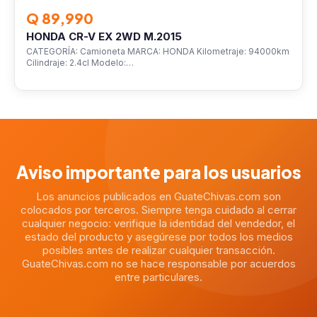
Q 89,990
HONDA CR-V EX 2WD M.2015
CATEGORÍA: Camioneta MARCA: HONDA Kilometraje: 94000km
Cilindraje: 2.4cl Modelo:…
Aviso importante para los usuarios
Los anuncios publicados en GuateChivas.com son
colocados por terceros. Siempre tenga cuidado al cerrar
cualquier negocio: verifique la identidad del vendedor, el
estado del producto y asegúrese por todos los medios
posibles antes de realizar cualquier transacción.
GuateChivas.com no se hace responsable por acuerdos
entre particulares.