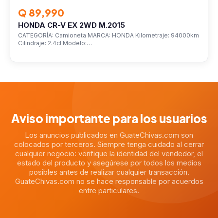
Q 89,990
HONDA CR-V EX 2WD M.2015
CATEGORÍA: Camioneta MARCA: HONDA Kilometraje: 94000km
Cilindraje: 2.4cl Modelo:…
Aviso importante para los usuarios
Los anuncios publicados en GuateChivas.com son
colocados por terceros. Siempre tenga cuidado al cerrar
cualquier negocio: verifique la identidad del vendedor, el
estado del producto y asegúrese por todos los medios
posibles antes de realizar cualquier transacción.
GuateChivas.com no se hace responsable por acuerdos
entre particulares.