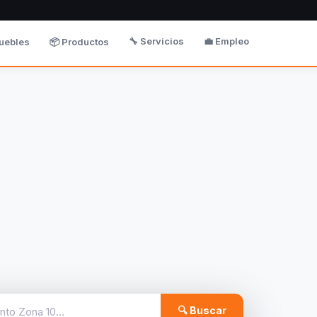
🔧 Servicios
💼 Empleo
uebles
📦 Productos
🔍 Buscar