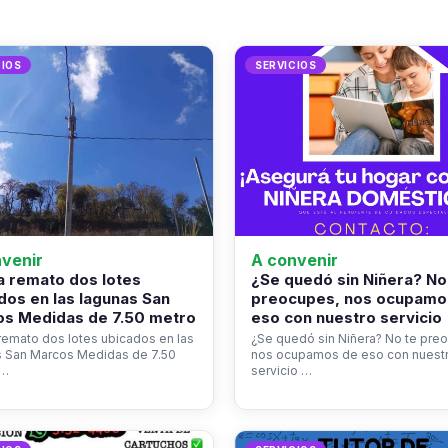
CIOS
SERVICIOS
venir
A convenir
 remato dos lotes
¿Se quedó sin Niñera? No
dos en las lagunas San
preocupes, nos ocupamo
s Medidas de 7.50 metro
eso con nuestro servicio
emato dos lotes ubicados en las
¿Se quedó sin Niñera? No te pre
s San Marcos Medidas de 7.50
nos ocupamos de eso con nuest
s…
servicio …