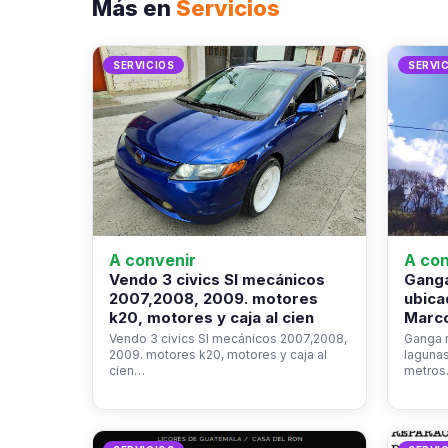
Más en
Servicios
SERVICIOS
SERVI
A convenir
A con
Vendo 3 civics SI mecánicos
Ganga
2007,2008, 2009. motores
ubica
k20, motores y caja al cien
Marco
Vendo 3 civics SI mecánicos 2007,2008,
Ganga r
2009. motores k20, motores y caja al
laguna
cien…
metro