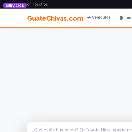
Anunciate con nosotros
SERVICIOS
GuateChivas.com
🚗 Vehículos
🏠 Inm