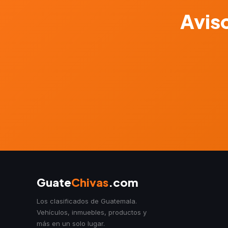
Aviso
Guate
Chivas
.com
Los clasificados de Guatemala.
Vehículos, inmuebles, productos y
más en un solo lugar.