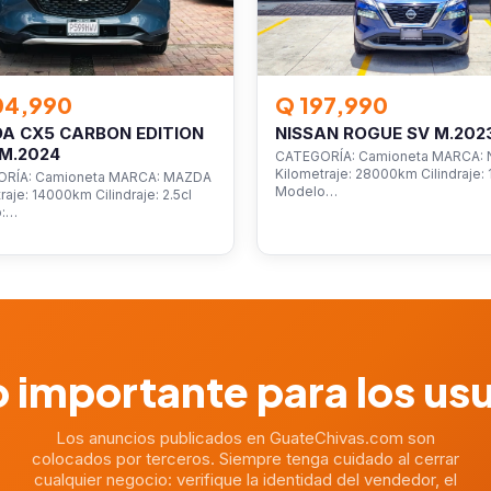
04,990
Q 197,990
A CX5 CARBON EDITION
NISSAN ROGUE SV M.202
M.2024
CATEGORÍA: Camioneta MARCA: 
Kilometraje: 28000km Cilindraje: 1
RÍA: Camioneta MARCA: MAZDA
Modelo…
raje: 14000km Cilindraje: 2.5cl
o:…
 importante para los us
Los anuncios publicados en GuateChivas.com son
colocados por terceros. Siempre tenga cuidado al cerrar
cualquier negocio: verifique la identidad del vendedor, el