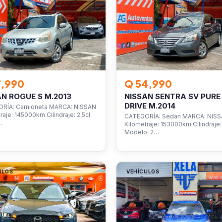
7,990
Q 54,990
AN ROGUE S M.2013
NISSAN SENTRA SV PURE
DRIVE M.2014
RÍA: Camioneta MARCA: NISSAN
raje: 145000km Cilindraje: 2.5cl
CATEGORÍA: Sedan MARCA: NIS
…
Kilometraje: 153000km Cilindraje: 
Modelo: 2…
ULOS
VEHÍCULOS