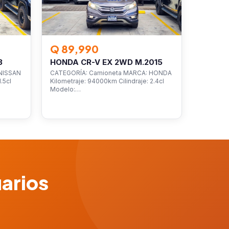
Q 89,990
3
HONDA CR-V EX 2WD M.2015
NISSAN
CATEGORÍA: Camioneta MARCA: HONDA
.5cl
Kilometraje: 94000km Cilindraje: 2.4cl
Modelo:…
uarios