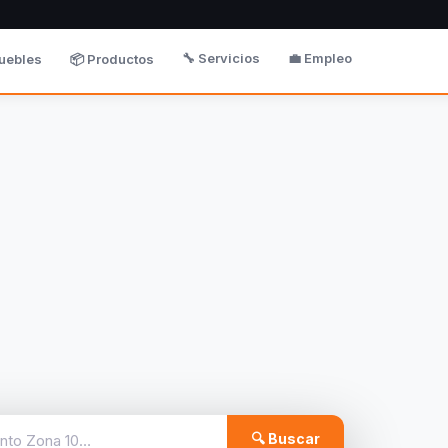
🔧 Servicios
💼 Empleo
uebles
📦 Productos
🔍 Buscar