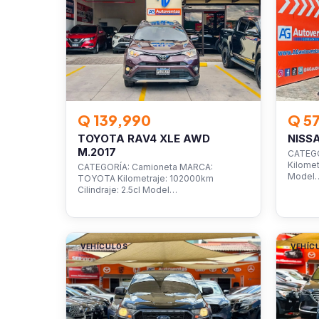
Q 139,990
Q 5
TOYOTA RAV4 XLE AWD
NISS
M.2017
CATEGO
Kilomet
CATEGORÍA: Camioneta MARCA:
Model
TOYOTA Kilometraje: 102000km
Cilindraje: 2.5cl Model…
VEHÍCULOS
VEHÍC