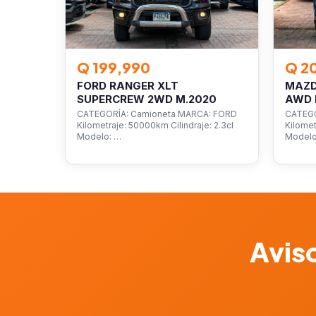
Q 199,990
Q 2
FORD RANGER XLT
MAZD
SUPERCREW 2WD M.2020
AWD 
CATEGORÍA: Camioneta MARCA: FORD
CATEGO
Kilometraje: 50000km Cilindraje: 2.3cl
Kilomet
Modelo: …
Model
Aviso