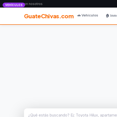
Anunciate con nosotros
VEHÍCULOS
GuateChivas.com
🚗 Vehículos
🏠 Inm