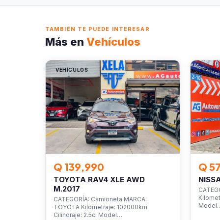
TAMBIÉN TE PUEDE INTERESAR
Más en
Vehículos
VEHÍCULOS
VEHÍC
Q 139,990
Q 5
TOYOTA RAV4 XLE AWD
NISS
M.2017
CATEGO
Kilomet
CATEGORÍA: Camioneta MARCA:
Model
TOYOTA Kilometraje: 102000km
Cilindraje: 2.5cl Model…