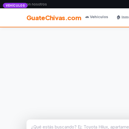
Anunciate con nosotros
VEHÍCULOS
GuateChivas.com
🚗 Vehículos
🏠 Inm