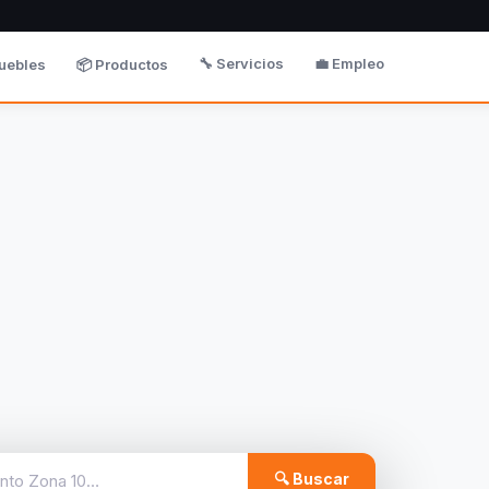
🔧 Servicios
💼 Empleo
uebles
📦 Productos
🔍 Buscar