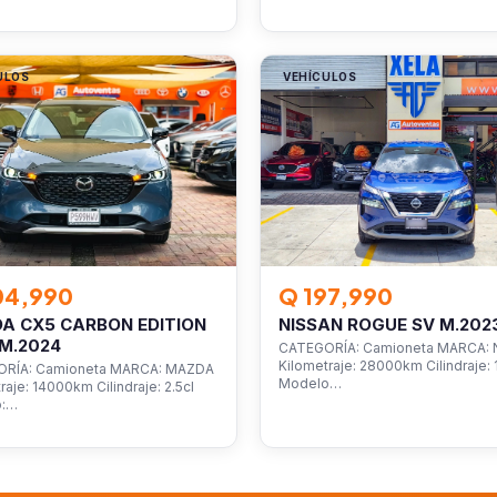
ULOS
VEHÍCULOS
04,990
Q 197,990
A CX5 CARBON EDITION
NISSAN ROGUE SV M.202
M.2024
CATEGORÍA: Camioneta MARCA: 
Kilometraje: 28000km Cilindraje: 1
RÍA: Camioneta MARCA: MAZDA
Modelo…
raje: 14000km Cilindraje: 2.5cl
o:…