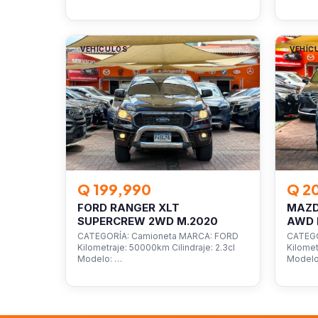
VEHÍCULOS
VEHÍC
Q 199,990
Q 2
FORD RANGER XLT
MAZD
SUPERCREW 2WD M.2020
AWD 
CATEGORÍA: Camioneta MARCA: FORD
CATEGO
Kilometraje: 50000km Cilindraje: 2.3cl
Kilomet
Modelo: …
Model