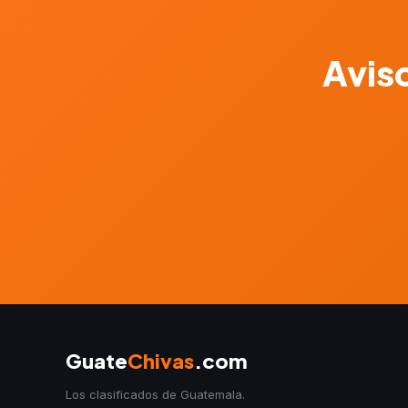
Aviso
Guate
Chivas
.com
Los clasificados de Guatemala.