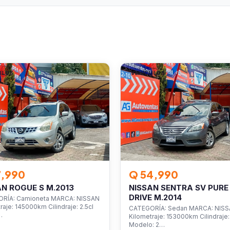
ULOS
VEHÍCULOS
7,990
Q 54,990
AN ROGUE S M.2013
NISSAN SENTRA SV PURE
DRIVE M.2014
RÍA: Camioneta MARCA: NISSAN
raje: 145000km Cilindraje: 2.5cl
CATEGORÍA: Sedan MARCA: NIS
…
Kilometraje: 153000km Cilindraje: 
Modelo: 2…