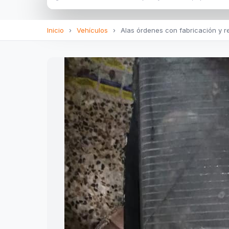
Inicio
›
Vehículos
›
Alas órdenes con fabricación y re