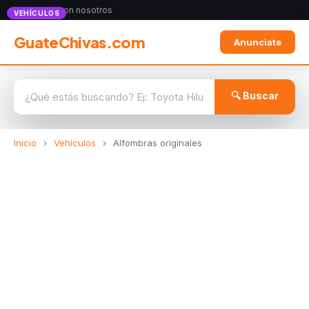
Anunciate con nosotros
VEHÍCULOS
GuateChivas.com
Anunciate
🔍 Buscar
Inicio
›
Vehículos
›
Alfombras originales