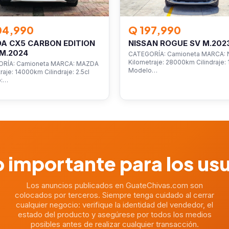
04,990
Q 197,990
A CX5 CARBON EDITION
NISSAN ROGUE SV M.202
M.2024
CATEGORÍA: Camioneta MARCA: 
Kilometraje: 28000km Cilindraje: 1
RÍA: Camioneta MARCA: MAZDA
Modelo…
raje: 14000km Cilindraje: 2.5cl
o:…
 importante para los us
Los anuncios publicados en GuateChivas.com son
colocados por terceros. Siempre tenga cuidado al cerrar
cualquier negocio: verifique la identidad del vendedor, el
estado del producto y asegúrese por todos los medios
posibles antes de realizar cualquier transacción.