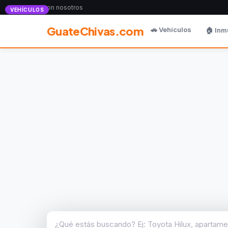
Anunciate con nosotros
VEHÍCULOS
GuateChivas.com
🚗 Vehículos
🏠 Inm