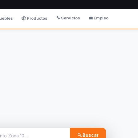
🔧 Servicios
💼 Empleo
uebles
📦 Productos
🔍 Buscar