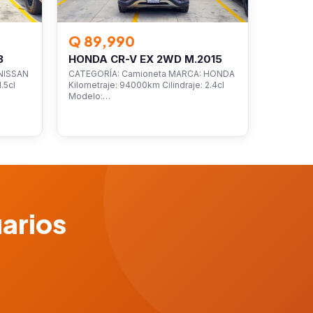
Q 89,990
3
HONDA CR-V EX 2WD M.2015
NISSAN
CATEGORÍA: Camioneta MARCA: HONDA
.5cl
Kilometraje: 94000km Cilindraje: 2.4cl
Modelo:…
uarios