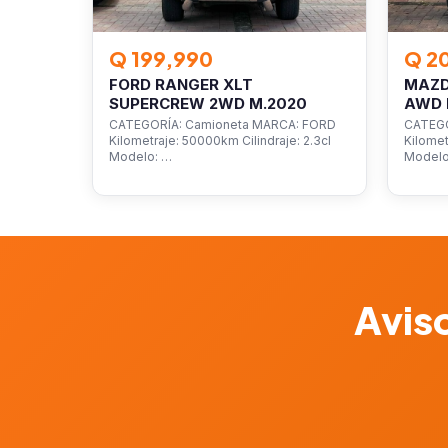
Q 199,990
Q 2
FORD RANGER XLT
MAZD
SUPERCREW 2WD M.2020
AWD 
CATEGORÍA: Camioneta MARCA: FORD
CATEGO
Kilometraje: 50000km Cilindraje: 2.3cl
Kilomet
Modelo: …
Model
Aviso