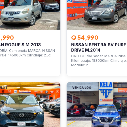
7,990
Q 54,990
AN ROGUE S M.2013
NISSAN SENTRA SV PURE
DRIVE M.2014
RÍA: Camioneta MARCA: NISSAN
raje: 145000km Cilindraje: 2.5cl
CATEGORÍA: Sedan MARCA: NIS
…
Kilometraje: 153000km Cilindraje: 
Modelo: 2…
ULOS
VEHÍCULOS