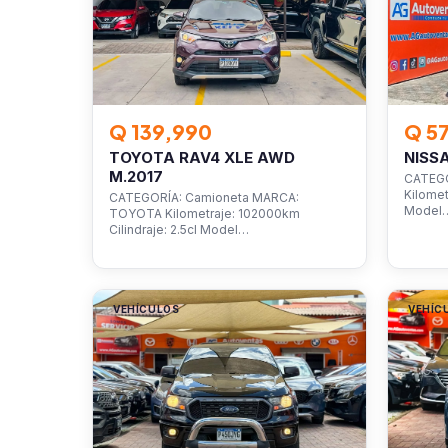
Q 139,990
Q 5
TOYOTA RAV4 XLE AWD
NISS
M.2017
CATEGO
Kilomet
CATEGORÍA: Camioneta MARCA:
Model
TOYOTA Kilometraje: 102000km
Cilindraje: 2.5cl Model…
VEHÍCULOS
VEHÍC