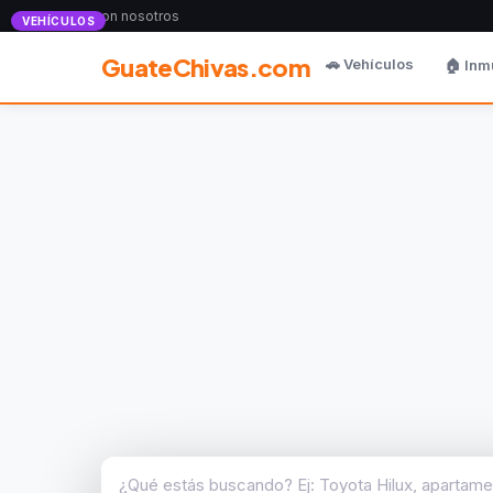
Anunciate con nosotros
VEHÍCULOS
GuateChivas.com
🚗 Vehículos
🏠 Inm