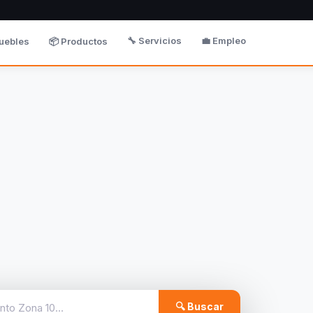
🔧 Servicios
💼 Empleo
uebles
📦 Productos
🔍 Buscar