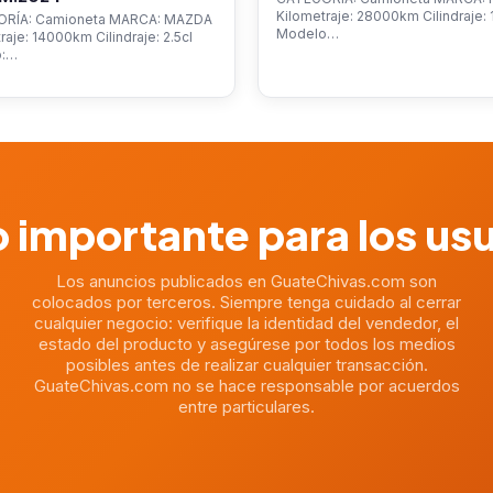
Kilometraje: 28000km Cilindraje: 1
RÍA: Camioneta MARCA: MAZDA
Modelo…
raje: 14000km Cilindraje: 2.5cl
o:…
 importante para los us
Los anuncios publicados en GuateChivas.com son
colocados por terceros. Siempre tenga cuidado al cerrar
cualquier negocio: verifique la identidad del vendedor, el
estado del producto y asegúrese por todos los medios
posibles antes de realizar cualquier transacción.
GuateChivas.com no se hace responsable por acuerdos
entre particulares.