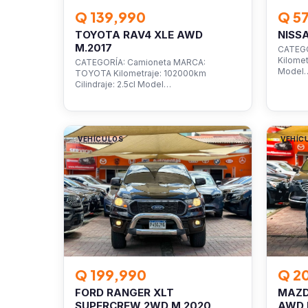
Q 139,990
Q 5
TOYOTA RAV4 XLE AWD
NISS
M.2017
CATEGO
Kilomet
CATEGORÍA: Camioneta MARCA:
Model
TOYOTA Kilometraje: 102000km
Cilindraje: 2.5cl Model…
VEHÍCULOS
VEHÍC
Q 199,990
Q 2
FORD RANGER XLT
MAZD
SUPERCREW 2WD M.2020
AWD 