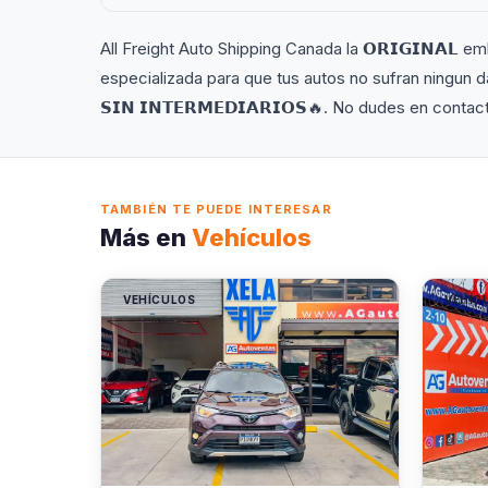
All Freight Auto Shipping Canada la 𝗢𝗥𝗜𝗚𝗜𝗡𝗔
especializada para que tus autos no sufran ningun 
𝗦𝗜𝗡 𝗜𝗡𝗧𝗘𝗥𝗠𝗘𝗗𝗜𝗔𝗥𝗜𝗢𝗦🔥. No dudes en con
TAMBIÉN TE PUEDE INTERESAR
Más en
Vehículos
VEHÍCULOS
VEHÍC