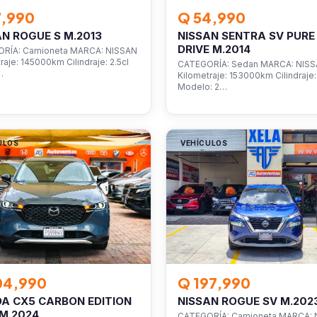
7,990
Q 54,990
AN ROGUE S M.2013
NISSAN SENTRA SV PURE
DRIVE M.2014
RÍA: Camioneta MARCA: NISSAN
raje: 145000km Cilindraje: 2.5cl
CATEGORÍA: Sedan MARCA: NIS
…
Kilometraje: 153000km Cilindraje: 
Modelo: 2…
ULOS
VEHÍCULOS
04,990
Q 197,990
A CX5 CARBON EDITION
NISSAN ROGUE SV M.202
M.2024
CATEGORÍA: Camioneta MARCA: 