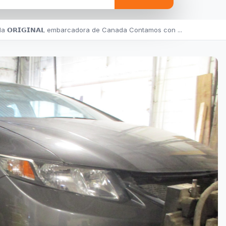
a 𝗢𝗥𝗜𝗚𝗜𝗡𝗔𝗟 embarcadora de Canada Contamos con ...