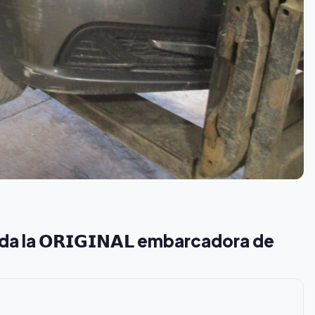
a la 𝗢𝗥𝗜𝗚𝗜𝗡𝗔𝗟 embarcadora de