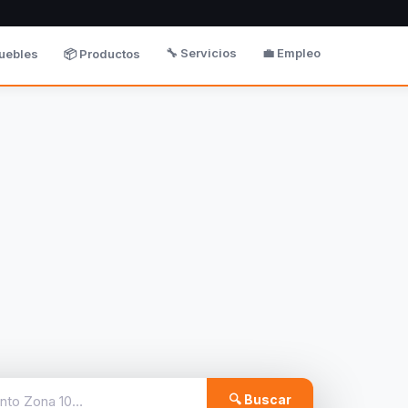
🔧 Servicios
💼 Empleo
uebles
📦 Productos
🔍 Buscar