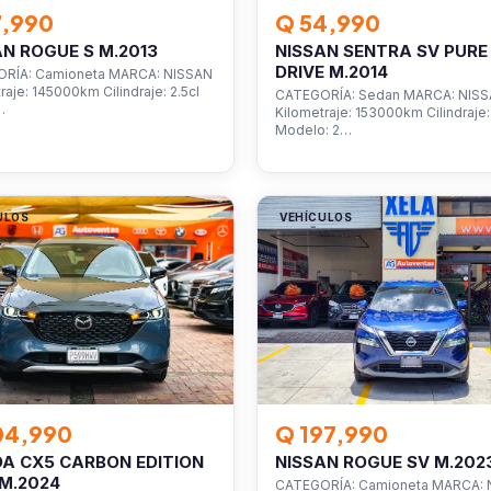
7,990
Q 54,990
AN ROGUE S M.2013
NISSAN SENTRA SV PURE
DRIVE M.2014
RÍA: Camioneta MARCA: NISSAN
raje: 145000km Cilindraje: 2.5cl
CATEGORÍA: Sedan MARCA: NIS
…
Kilometraje: 153000km Cilindraje: 
Modelo: 2…
ULOS
VEHÍCULOS
04,990
Q 197,990
A CX5 CARBON EDITION
NISSAN ROGUE SV M.202
M.2024
CATEGORÍA: Camioneta MARCA: 