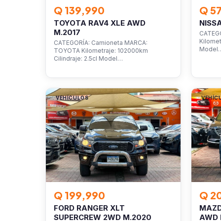
Q 139,990
Q 5
TOYOTA RAV4 XLE AWD
NISS
M.2017
CATEGO
Kilomet
CATEGORÍA: Camioneta MARCA:
Model
TOYOTA Kilometraje: 102000km
Cilindraje: 2.5cl Model…
VEHÍCULOS
VEHÍC
Q 199,990
Q 2
FORD RANGER XLT
MAZD
SUPERCREW 2WD M.2020
AWD 