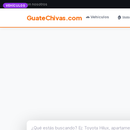
Anunciate con nosotros
VEHÍCULOS
GuateChivas.com
🚗 Vehículos
🏠 Inm