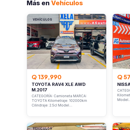
Más en
Vehículos
VEHÍCULOS
VEHÍC
Q 139,990
Q 5
TOYOTA RAV4 XLE AWD
NISS
M.2017
CATEGO
Kilomet
CATEGORÍA: Camioneta MARCA:
Model
TOYOTA Kilometraje: 102000km
Cilindraje: 2.5cl Model…
VEHÍCULOS
VEHÍC