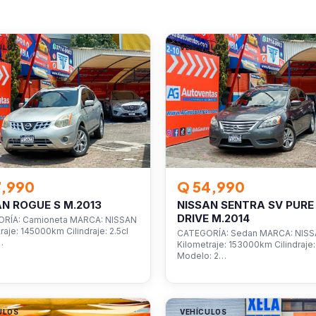
ULOS
VEHÍCULOS
7,990
Q 54,990
AN ROGUE S M.2013
NISSAN SENTRA SV PURE
DRIVE M.2014
RÍA: Camioneta MARCA: NISSAN
raje: 145000km Cilindraje: 2.5cl
CATEGORÍA: Sedan MARCA: NIS
…
Kilometraje: 153000km Cilindraje: 
Modelo: 2…
ULOS
VEHÍCULOS