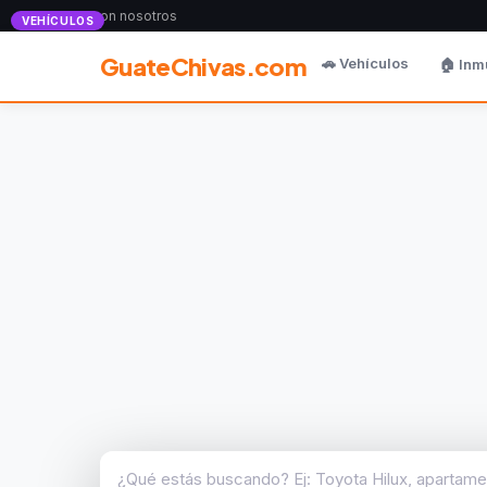
Anunciate con nosotros
VEHÍCULOS
GuateChivas.com
🚗 Vehículos
🏠 Inm