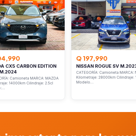
04,990
Q 197,990
A CX5 CARBON EDITION
NISSAN ROGUE SV M.202
M.2024
CATEGORÍA: Camioneta MARCA: 
Kilometraje: 28000km Cilindraje: 1
RÍA: Camioneta MARCA: MAZDA
Modelo…
raje: 14000km Cilindraje: 2.5cl
o:…