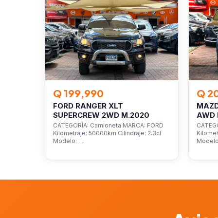
Q 199,990
Q 2
FORD RANGER XLT
MAZD
SUPERCREW 2WD M.2020
AWD 
CATEGORÍA: Camioneta MARCA: FORD
CATEGO
Kilometraje: 50000km Cilindraje: 2.3cl
Kilomet
Modelo: …
Model