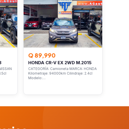
Q 89,990
3
HONDA CR-V EX 2WD M.2015
NISSAN
CATEGORÍA: Camioneta MARCA: HONDA
.5cl
Kilometraje: 94000km Cilindraje: 2.4cl
Modelo:…