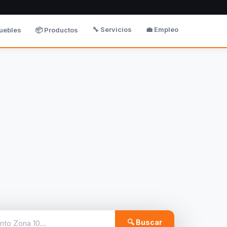
🔧 Servicios
💼 Empleo
uebles
📦 Productos
🔍 Buscar