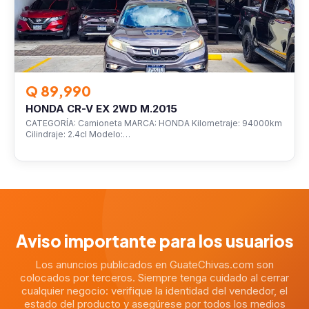
Q 89,990
HONDA CR-V EX 2WD M.2015
CATEGORÍA: Camioneta MARCA: HONDA Kilometraje: 94000km
Cilindraje: 2.4cl Modelo:…
Aviso importante para los usuarios
Los anuncios publicados en GuateChivas.com son
colocados por terceros. Siempre tenga cuidado al cerrar
cualquier negocio: verifique la identidad del vendedor, el
estado del producto y asegúrese por todos los medios