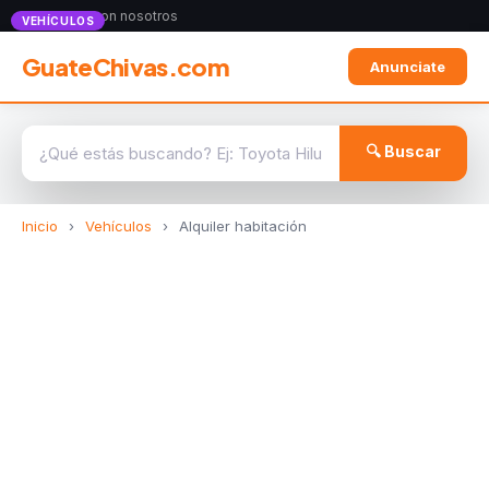
Anunciate con nosotros
VEHÍCULOS
GuateChivas.com
Anunciate
🔍 Buscar
Inicio
›
Vehículos
›
Alquiler habitación