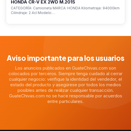
HONDA CR-V EX 2WD M.2015
CATEGORÍA: Camioneta MARCA: HONDA Kilometraje: 94000km
Cilindraje: 2.4cl Modelo:…
Aviso importante para los usuarios
Los anuncios publicados en GuateChivas.com son
colocados por terceros. Siempre tenga cuidado al cerrar
cualquier negocio: verifique la identidad del vendedor, el
estado del producto y asegúrese por todos los medios
posibles antes de realizar cualquier transacción.
GuateChivas.com no se hace responsable por acuerdos
entre particulares.