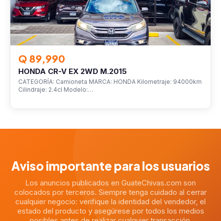
Q 89,990
HONDA CR-V EX 2WD M.2015
CATEGORÍA: Camioneta MARCA: HONDA Kilometraje: 94000km
Cilindraje: 2.4cl Modelo:…
Aviso importante para los usuarios
Los anuncios publicados en GuateChivas.com son
colocados por terceros. Siempre tenga cuidado al cerrar
cualquier negocio: verifique la identidad del vendedor, el
estado del producto y asegúrese por todos los medios
posibles antes de realizar cualquier transacción.