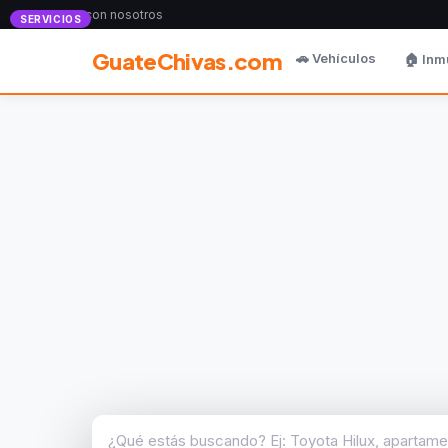
Anunciate con nosotros
SERVICIOS
GuateChivas.com
🚗 Vehículos
🏠 Inm