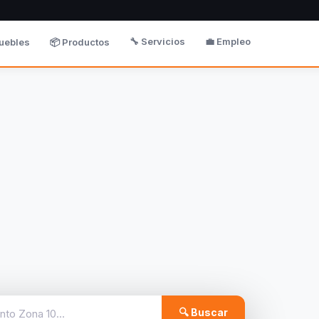
🔧 Servicios
💼 Empleo
uebles
📦 Productos
🔍 Buscar