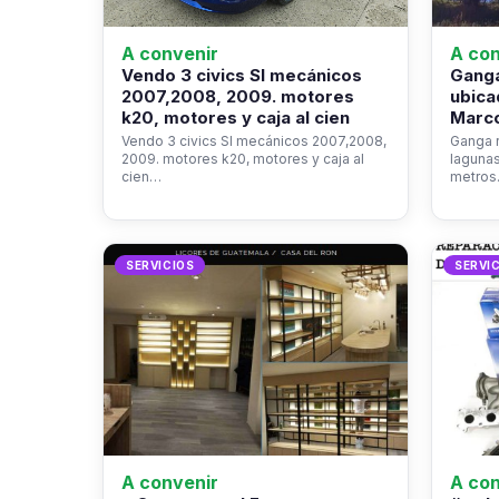
A convenir
A con
Vendo 3 civics SI mecánicos
Ganga
2007,2008, 2009. motores
ubica
k20, motores y caja al cien
Marco
Vendo 3 civics SI mecánicos 2007,2008,
Ganga r
2009. motores k20, motores y caja al
laguna
cien…
metro
SERVICIOS
SERVI
A convenir
A con