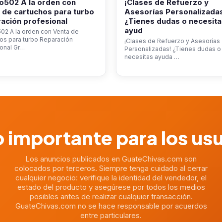
o502 A la orden con
¡Clases de Refuerzo y
 de cartuchos para turbo
Asesorías Personalizada
ación profesional
¿Tienes dudas o necesita
ayud
02 A la orden con Venta de
os para turbo Reparación
¡Clases de Refuerzo y Asesorías
onal Gr…
Personalizadas! ¿Tienes dudas o
necesitas ayuda …
 importante para los us
Los anuncios publicados en GuateChivas.com son
colocados por terceros. Siempre tenga cuidado al cerrar
cualquier negocio: verifique la identidad del vendedor, el
estado del producto y asegúrese por todos los medios
posibles antes de realizar cualquier transacción.
GuateChivas.com no se hace responsable por acuerdos
entre particulares.