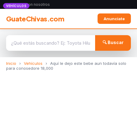
Anunciate con nosotros
VEHÍCULOS
GuateChivas.com
Anunciate
🔍 Buscar
Inicio
›
Vehículos
›
Aquí le dejo este bebe aun todavía solo
para conosedore 18,000