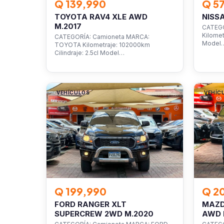
Q 139,990
Q 5
TOYOTA RAV4 XLE AWD
NISS
M.2017
CATEGO
Kilomet
CATEGORÍA: Camioneta MARCA:
Model
TOYOTA Kilometraje: 102000km
Cilindraje: 2.5cl Model…
VEHÍCULOS
VEHÍC
Q 199,990
Q 2
FORD RANGER XLT
MAZD
SUPERCREW 2WD M.2020
AWD 