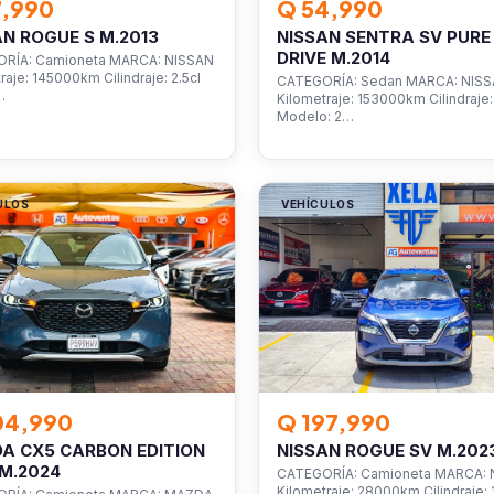
7,990
Q 54,990
AN ROGUE S M.2013
NISSAN SENTRA SV PURE
DRIVE M.2014
RÍA: Camioneta MARCA: NISSAN
raje: 145000km Cilindraje: 2.5cl
CATEGORÍA: Sedan MARCA: NIS
…
Kilometraje: 153000km Cilindraje: 
Modelo: 2…
ULOS
VEHÍCULOS
04,990
Q 197,990
A CX5 CARBON EDITION
NISSAN ROGUE SV M.202
M.2024
CATEGORÍA: Camioneta MARCA: 
Kilometraje: 28000km Cilindraje: 1