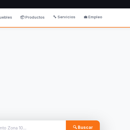
🔧 Servicios
💼 Empleo
uebles
📦 Productos
🔍 Buscar