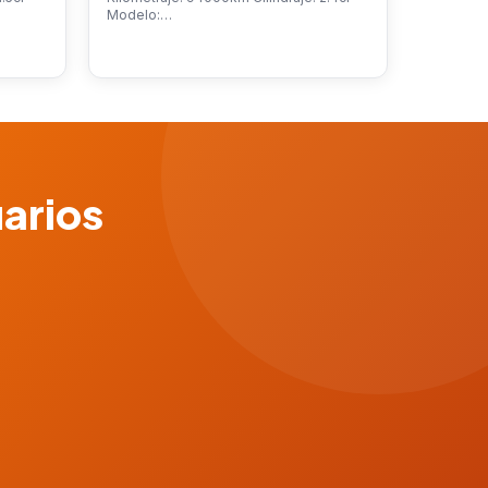
Modelo:…
uarios