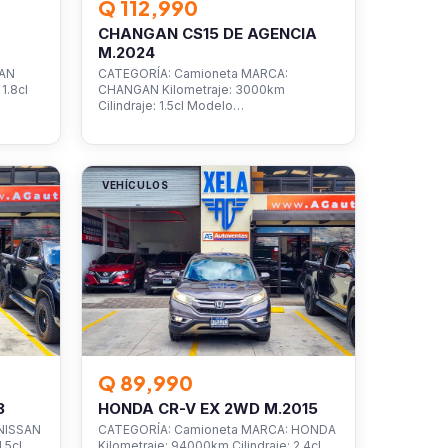
Q 112,990
CHANGAN CS15 DE AGENCIA
M.2024
SAN
CATEGORÍA: Camioneta MARCA:
1.8cl
CHANGAN Kilometraje: 3000km
Cilindraje: 1.5cl Modelo…
VEHÍCULOS
Q 89,990
3
HONDA CR-V EX 2WD M.2015
NISSAN
CATEGORÍA: Camioneta MARCA: HONDA
.5cl
Kilometraje: 94000km Cilindraje: 2.4cl