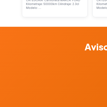
CATEGORÍA: Camioneta MARCA: FORD
CATEGO
Kilometraje: 50000km Cilindraje: 2.3cl
Kilomet
Modelo: …
Model
Aviso