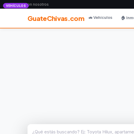
Anunciate con nosotros
VEHÍCULOS
GuateChivas.com
🚗 Vehículos
🏠 Inm