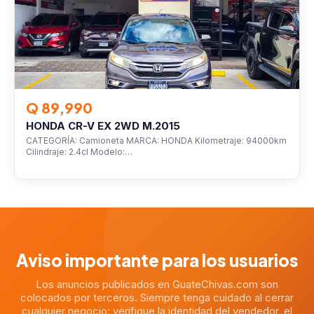
Q 89,990
HONDA CR-V EX 2WD M.2015
CATEGORÍA: Camioneta MARCA: HONDA Kilometraje: 94000km
Cilindraje: 2.4cl Modelo:…
Aviso importante para los usuarios
Los anuncios publicados en GuateChivas.com son
colocados por terceros. Siempre tenga cuidado al cerrar
cualquier negocio: verifique la identidad del vendedor, el