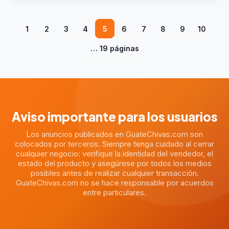
1
2
3
4
5
6
7
8
9
10
… 19 páginas
Aviso importante para los usuarios
Los anuncios publicados en GuateChivas.com son
colocados por terceros. Siempre tenga cuidado al cerrar
cualquier negocio: verifique la identidad del vendedor, el
estado del producto y asegúrese por todos los medios
posibles antes de realizar cualquier transacción.
GuateChivas.com no se hace responsable por acuerdos
entre particulares.