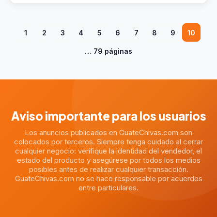
1
2
3
4
5
6
7
8
9
10
… 79 páginas
Aviso importante para los usuarios
Los anuncios publicados en GuateChivas.com son
colocados por terceros. Siempre tenga cuidado al cerrar
cualquier negocio: verifique la identidad del vendedor, el
estado del producto y asegúrese por todos los medios
posibles antes de realizar cualquier transacción.
GuateChivas.com no se hace responsable por acuerdos
entre particulares.