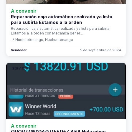
A convenir
Reparación caja automática realizada ya lista
para subirla Estamos a la orden
Reparación caja automática realizada ya lista para subirla
Estamos a la orden con Mecánica gener…
📍 Huehuetenango, Huehuetenango
Vendedor
5 de septiembre de 2024
SERVICIOS
A convenir
𝙊𝙋𝙊𝙍𝙏𝙐𝙉𝙄𝘿𝘼𝘿 𝘿𝙀𝙎𝘿𝙀 𝘾𝘼𝙎𝘼 Hola cómo