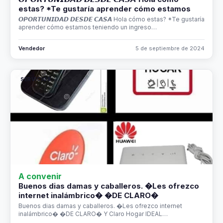
estas? *Te gustaría aprender cómo estamos
𝙊𝙋𝙊𝙍𝙏𝙐𝙉𝙄𝘿𝘼𝘿 𝘿𝙀𝙎𝘿𝙀 𝘾𝘼𝙎𝘼 Hola cómo estas? *Te gustaría
aprender cómo estamos teniendo un ingreso…
Vendedor
5 de septiembre de 2024
SERVICIOS
A convenir
Buenos dias damas y caballeros. �Les ofrezco
internet inalámbrico� �DE CLARO�
Buenos dias damas y caballeros. �Les ofrezco internet
inalámbrico� �DE CLARO� Y Claro Hogar IDEAL…