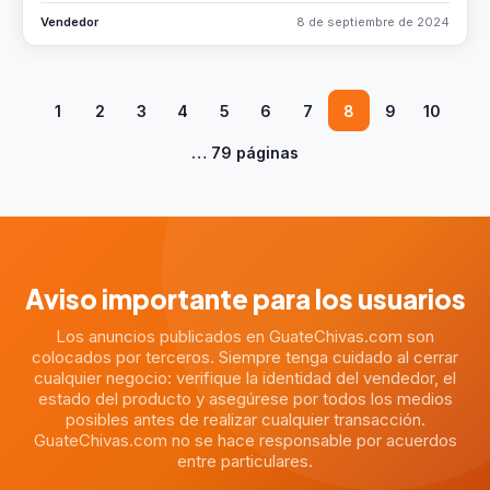
Vendedor
8 de septiembre de 2024
1
2
3
4
5
6
7
8
9
10
… 79 páginas
Aviso importante para los usuarios
Los anuncios publicados en GuateChivas.com son
colocados por terceros. Siempre tenga cuidado al cerrar
cualquier negocio: verifique la identidad del vendedor, el
estado del producto y asegúrese por todos los medios
posibles antes de realizar cualquier transacción.
GuateChivas.com no se hace responsable por acuerdos
entre particulares.