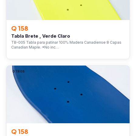
Q 158
Tabla Brete , Verde Claro
TB-005 Tabla para patinar 100% Madera Canadiense 8 Capas
Canadian Maple. *No inc…
OTROS
Q 158