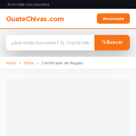
Anunciate con nosotros
OTROS
GuateChivas.com
Anunciate
🔍 Buscar
Inicio
›
Otros
›
Certificado de Regalo