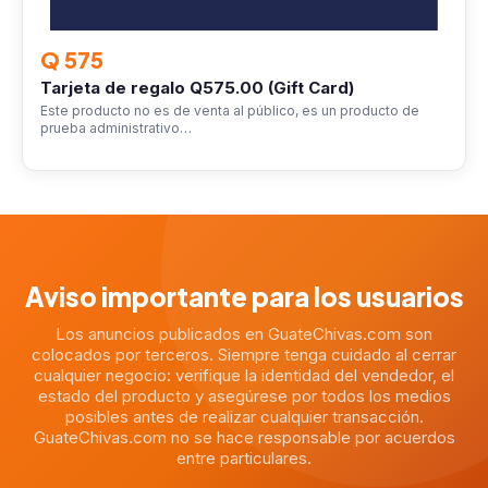
Q 575
Tarjeta de regalo Q575.00 (Gift Card)
Este producto no es de venta al público, es un producto de
prueba administrativo…
Aviso importante para los usuarios
Los anuncios publicados en GuateChivas.com son
colocados por terceros. Siempre tenga cuidado al cerrar
cualquier negocio: verifique la identidad del vendedor, el
estado del producto y asegúrese por todos los medios
posibles antes de realizar cualquier transacción.
GuateChivas.com no se hace responsable por acuerdos
entre particulares.