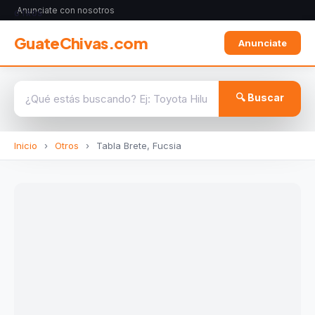
Anunciate con nosotros
OTROS
GuateChivas.com
Anunciate
🔍 Buscar
Inicio
›
Otros
›
Tabla Brete, Fucsia