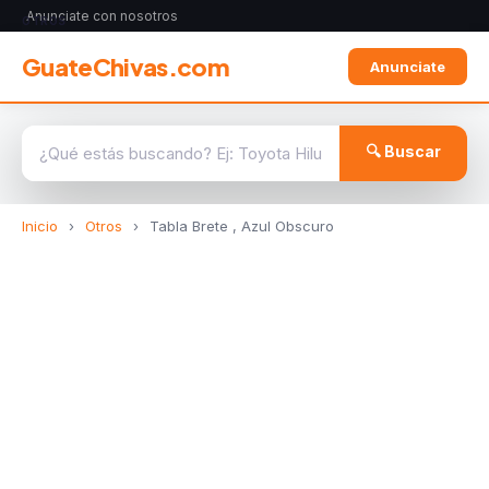
Anunciate con nosotros
OTROS
GuateChivas.com
Anunciate
🔍 Buscar
Inicio
›
Otros
›
Tabla Brete , Azul Obscuro