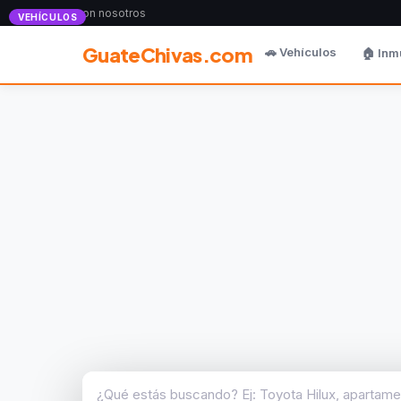
Anunciate con nosotros
VEHÍCULOS
GuateChivas.com
🚗 Vehículos
🏠 Inm