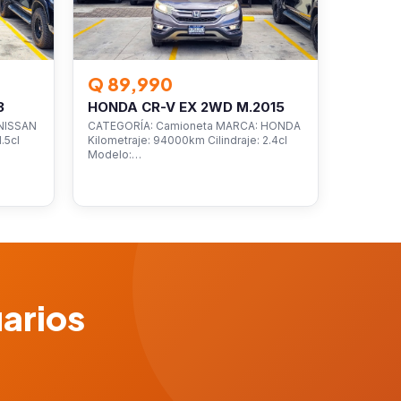
Q 89,990
3
HONDA CR-V EX 2WD M.2015
NISSAN
CATEGORÍA: Camioneta MARCA: HONDA
.5cl
Kilometraje: 94000km Cilindraje: 2.4cl
Modelo:…
uarios