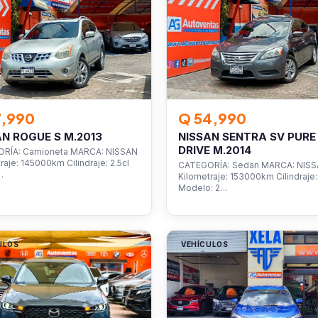
7,990
Q 54,990
AN ROGUE S M.2013
NISSAN SENTRA SV PURE
DRIVE M.2014
RÍA: Camioneta MARCA: NISSAN
raje: 145000km Cilindraje: 2.5cl
CATEGORÍA: Sedan MARCA: NIS
…
Kilometraje: 153000km Cilindraje: 
Modelo: 2…
ULOS
VEHÍCULOS