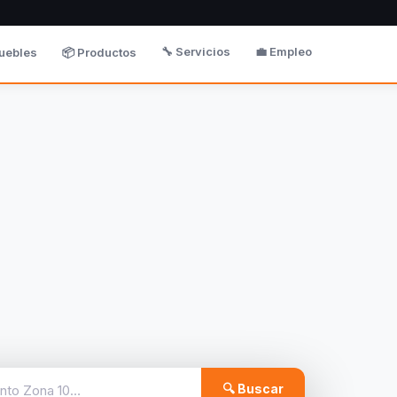
🔧 Servicios
💼 Empleo
uebles
📦 Productos
🔍 Buscar