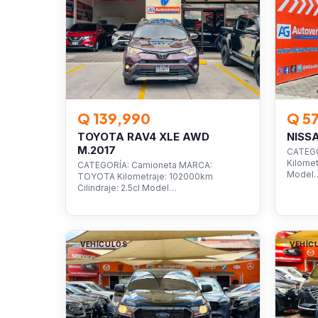
Q 139,990
Q 5
TOYOTA RAV4 XLE AWD
NISS
M.2017
CATEGO
Kilomet
CATEGORÍA: Camioneta MARCA:
Model
TOYOTA Kilometraje: 102000km
Cilindraje: 2.5cl Model…
VEHÍCULOS
VEHÍC