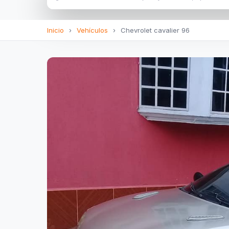
Inicio
›
Vehículos
›
Chevrolet cavalier 96