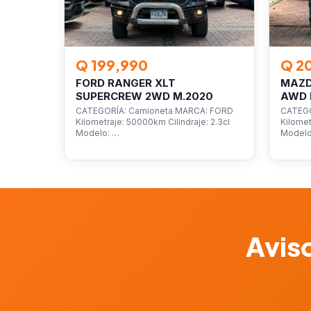
Q 199,990
Q 2
FORD RANGER XLT
MAZD
SUPERCREW 2WD M.2020
AWD 
CATEGORÍA: Camioneta MARCA: FORD
CATEGO
Kilometraje: 50000km Cilindraje: 2.3cl
Kilomet
Modelo: …
Model
Aviso