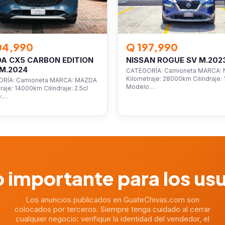
04,990
Q 197,990
A CX5 CARBON EDITION
NISSAN ROGUE SV M.202
M.2024
CATEGORÍA: Camioneta MARCA: 
Kilometraje: 28000km Cilindraje: 1
RÍA: Camioneta MARCA: MAZDA
Modelo…
raje: 14000km Cilindraje: 2.5cl
o:…
 importante para los us
Los anuncios publicados en GuateChivas.com son
colocados por terceros. Siempre tenga cuidado al cerrar
cualquier negocio: verifique la identidad del vendedor, el