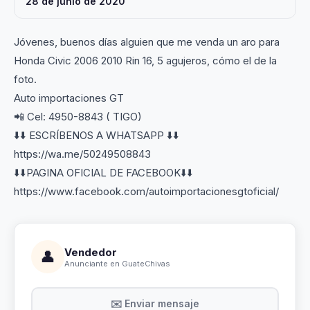
28 de junio de 2020
Jóvenes, buenos días alguien que me venda un aro para
Honda Civic 2006 2010 Rin 16, 5 agujeros, cómo el de la
foto.
Auto importaciones GT
📲 Cel: 4950-8843 ( TIGO)
⬇️⬇️ ESCRÍBENOS A WHATSAPP ⬇️⬇️
https://wa.me/50249508843
⬇️⬇️PAGINA OFICIAL DE FACEBOOK⬇️⬇️
https://www.facebook.com/autoimportacionesgtoficial/
Vendedor
👤
Anunciante en GuateChivas
✉️ Enviar mensaje