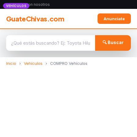
Anunciate con nosotros
VEHÍCULOS
GuateChivas.com
Anunciate
🔍 Buscar
Inicio
›
Vehículos
›
COMPRO Vehículos