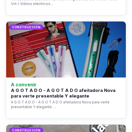
Vvt-i Vidrios eléctricos…
CONSTRUCCIÓN
A convenir
A G O T A D O - A G O T A D O afeitadora Nova
para verte presentable Y elegante
A G O T A D O - A G O T A D O afeitadora Nova para verte
presentable Y elegante …
CONSTRUCCIÓN