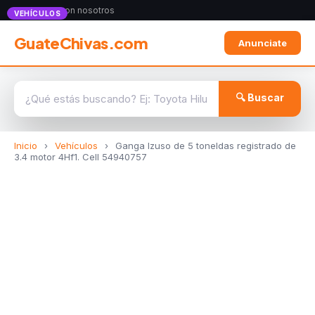
Anunciate con nosotros
VEHÍCULOS
GuateChivas.com
Anunciate
🔍 Buscar
Inicio
›
Vehículos
›
Ganga Izuso de 5 toneldas registrado de
3.4 motor 4Hf1. Cell 54940757