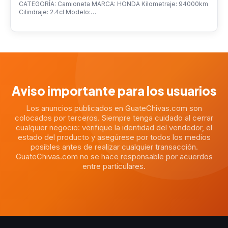
CATEGORÍA: Camioneta MARCA: HONDA Kilometraje: 94000km
Cilindraje: 2.4cl Modelo:…
Aviso importante para los usuarios
Los anuncios publicados en GuateChivas.com son
colocados por terceros. Siempre tenga cuidado al cerrar
cualquier negocio: verifique la identidad del vendedor, el
estado del producto y asegúrese por todos los medios
posibles antes de realizar cualquier transacción.
GuateChivas.com no se hace responsable por acuerdos
entre particulares.