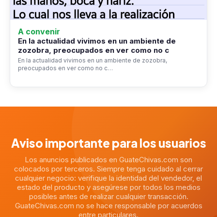
A convenir
En la actualidad vivimos en un ambiente de
zozobra, preocupados en ver como no c
En la actualidad vivimos en un ambiente de zozobra,
preocupados en ver como no c…
Aviso importante para los usuarios
Los anuncios publicados en GuateChivas.com son
colocados por terceros. Siempre tenga cuidado al cerrar
cualquier negocio: verifique la identidad del vendedor, el
estado del producto y asegúrese por todos los medios
posibles antes de realizar cualquier transacción.
GuateChivas.com no se hace responsable por acuerdos
entre particulares.