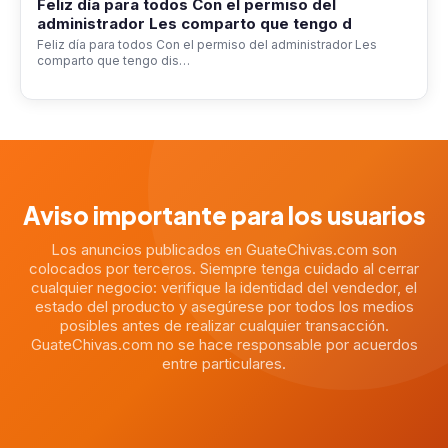
Feliz día para todos Con el permiso del
administrador Les comparto que tengo d
Feliz día para todos Con el permiso del administrador Les
comparto que tengo dis…
Aviso importante para los usuarios
Los anuncios publicados en GuateChivas.com son
colocados por terceros. Siempre tenga cuidado al cerrar
cualquier negocio: verifique la identidad del vendedor, el
estado del producto y asegúrese por todos los medios
posibles antes de realizar cualquier transacción.
GuateChivas.com no se hace responsable por acuerdos
entre particulares.