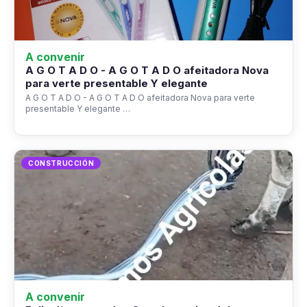
A convenir
A G O T A D O - A G O T A D O afeitadora Nova
para verte presentable Y elegante
A G O T A D O - A G O T A D O afeitadora Nova para verte
presentable Y elegante …
CONSTRUCCIÓN
A convenir