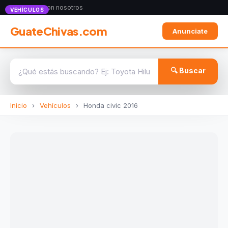
Anunciate con nosotros
VEHÍCULOS
GuateChivas.com
Anunciate
🔍 Buscar
Inicio
›
Vehículos
›
Honda civic 2016