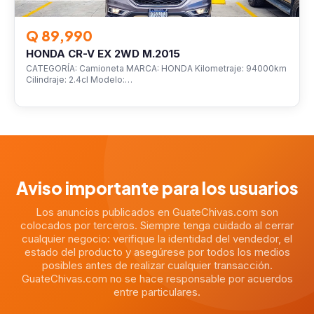
Q 89,990
HONDA CR-V EX 2WD M.2015
CATEGORÍA: Camioneta MARCA: HONDA Kilometraje: 94000km
Cilindraje: 2.4cl Modelo:…
Aviso importante para los usuarios
Los anuncios publicados en GuateChivas.com son
colocados por terceros. Siempre tenga cuidado al cerrar
cualquier negocio: verifique la identidad del vendedor, el
estado del producto y asegúrese por todos los medios
posibles antes de realizar cualquier transacción.
GuateChivas.com no se hace responsable por acuerdos
entre particulares.