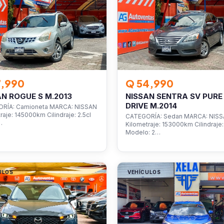
7,990
Q 54,990
AN ROGUE S M.2013
NISSAN SENTRA SV PURE
DRIVE M.2014
RÍA: Camioneta MARCA: NISSAN
raje: 145000km Cilindraje: 2.5cl
CATEGORÍA: Sedan MARCA: NIS
…
Kilometraje: 153000km Cilindraje: 
Modelo: 2…
ULOS
VEHÍCULOS