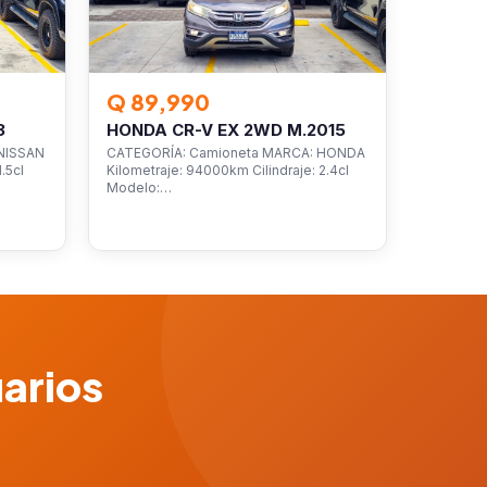
Q 89,990
3
HONDA CR-V EX 2WD M.2015
NISSAN
CATEGORÍA: Camioneta MARCA: HONDA
.5cl
Kilometraje: 94000km Cilindraje: 2.4cl
Modelo:…
uarios