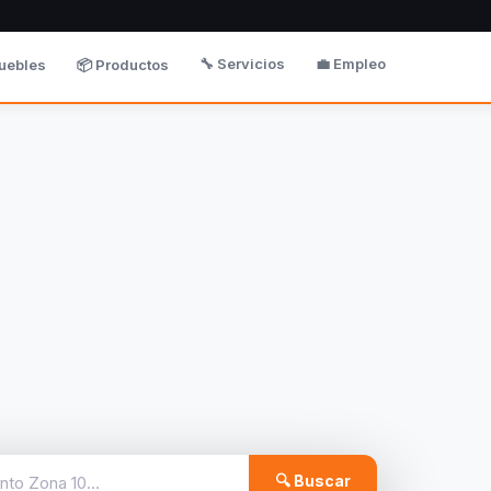
🔧 Servicios
💼 Empleo
uebles
📦 Productos
🔍 Buscar