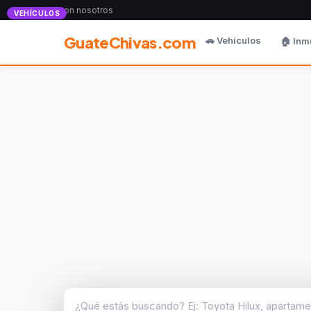
Anunciate con nosotros
VEHÍCULOS
GuateChivas.com
🚗 Vehículos
🏠 Inm