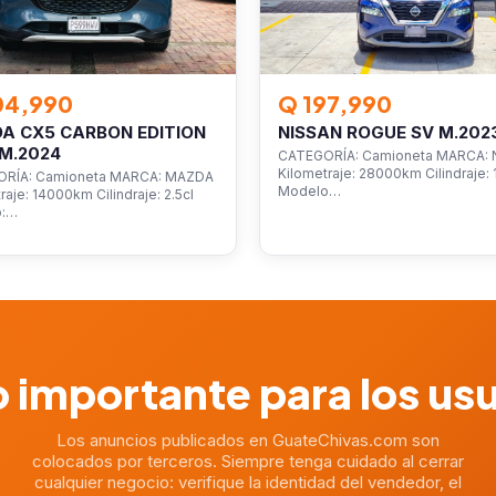
04,990
Q 197,990
A CX5 CARBON EDITION
NISSAN ROGUE SV M.202
M.2024
CATEGORÍA: Camioneta MARCA: 
Kilometraje: 28000km Cilindraje: 1
RÍA: Camioneta MARCA: MAZDA
Modelo…
raje: 14000km Cilindraje: 2.5cl
o:…
 importante para los us
Los anuncios publicados en GuateChivas.com son
colocados por terceros. Siempre tenga cuidado al cerrar
cualquier negocio: verifique la identidad del vendedor, el