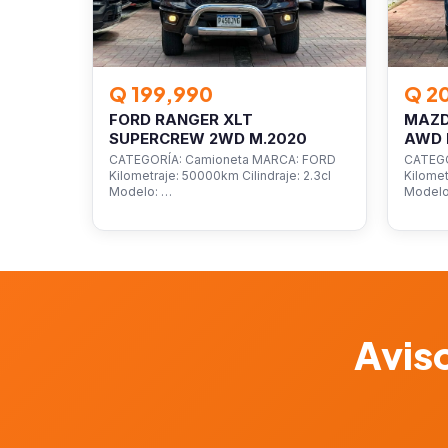
Q 199,990
Q 2
FORD RANGER XLT
MAZD
SUPERCREW 2WD M.2020
AWD 
CATEGORÍA: Camioneta MARCA: FORD
CATEGO
Kilometraje: 50000km Cilindraje: 2.3cl
Kilomet
Modelo: …
Model
Aviso