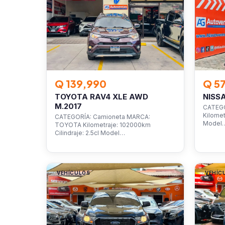
Q 139,990
Q 5
TOYOTA RAV4 XLE AWD
NISS
M.2017
CATEGO
Kilomet
CATEGORÍA: Camioneta MARCA:
Model
TOYOTA Kilometraje: 102000km
Cilindraje: 2.5cl Model…
VEHÍCULOS
VEHÍC