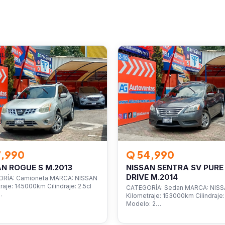
ULOS
VEHÍCULOS
7,990
Q 54,990
AN ROGUE S M.2013
NISSAN SENTRA SV PURE
DRIVE M.2014
RÍA: Camioneta MARCA: NISSAN
raje: 145000km Cilindraje: 2.5cl
CATEGORÍA: Sedan MARCA: NIS
…
Kilometraje: 153000km Cilindraje: 
Modelo: 2…