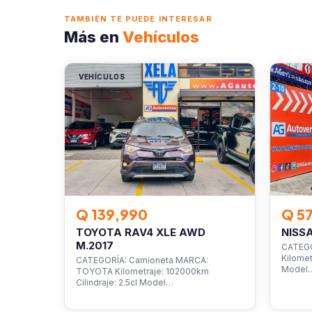
TAMBIÉN TE PUEDE INTERESAR
Más en
Vehículos
VEHÍCULOS
VEHÍC
Q 139,990
Q 5
TOYOTA RAV4 XLE AWD
NISS
M.2017
CATEGO
Kilomet
CATEGORÍA: Camioneta MARCA:
Model
TOYOTA Kilometraje: 102000km
Cilindraje: 2.5cl Model…