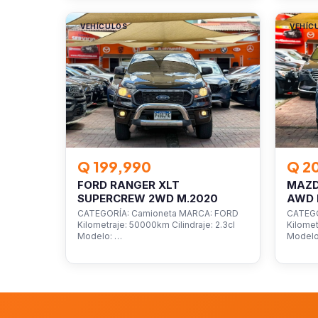
VEHÍCULOS
VEHÍC
Q 199,990
Q 2
FORD RANGER XLT
MAZD
SUPERCREW 2WD M.2020
AWD 
CATEGORÍA: Camioneta MARCA: FORD
CATEGO
Kilometraje: 50000km Cilindraje: 2.3cl
Kilomet
Modelo: …
Model