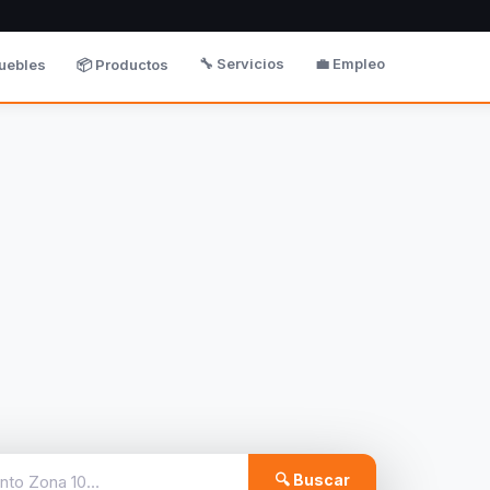
🔧 Servicios
💼 Empleo
uebles
📦 Productos
🔍 Buscar