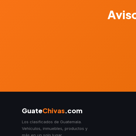
Aviso
Guate
Chivas
.com
Los clasificados de Guatemala.
Vehículos, inmuebles, productos y
más en un solo lugar.