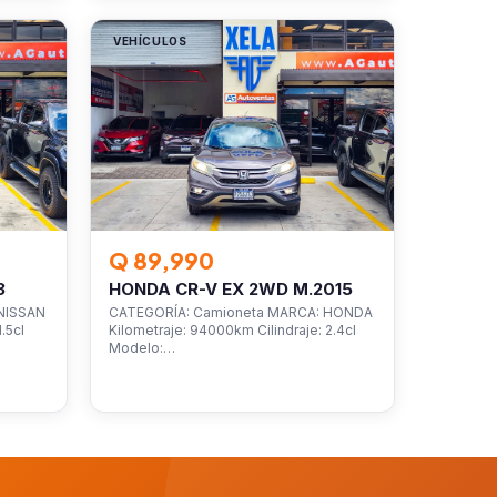
VEHÍCULOS
Q 89,990
3
HONDA CR-V EX 2WD M.2015
NISSAN
CATEGORÍA: Camioneta MARCA: HONDA
.5cl
Kilometraje: 94000km Cilindraje: 2.4cl
Modelo:…