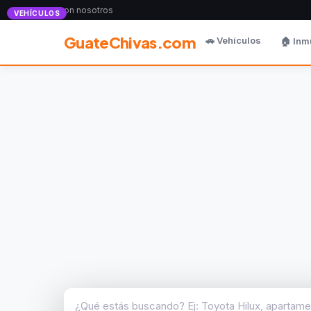
Anunciate con nosotros
VEHÍCULOS
GuateChivas.com
🚗 Vehículos
🏠 Inm