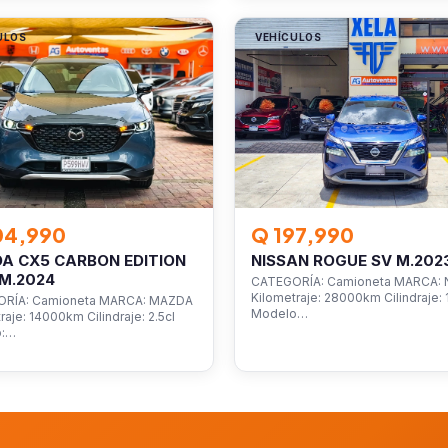
ULOS
VEHÍCULOS
04,990
Q 197,990
A CX5 CARBON EDITION
NISSAN ROGUE SV M.202
M.2024
CATEGORÍA: Camioneta MARCA: 
Kilometraje: 28000km Cilindraje: 1
RÍA: Camioneta MARCA: MAZDA
Modelo…
raje: 14000km Cilindraje: 2.5cl
o:…