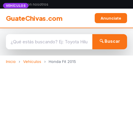
Anunciate con nosotros
VEHÍCULOS
GuateChivas.com
Anunciate
🔍 Buscar
Inicio
›
Vehículos
›
Honda Fit 2015