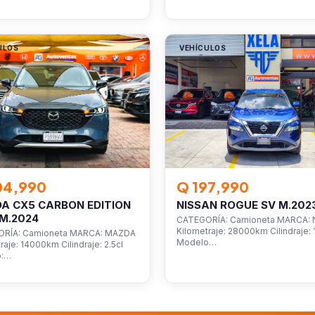
ULOS
VEHÍCULOS
04,990
Q 197,990
A CX5 CARBON EDITION
NISSAN ROGUE SV M.202
M.2024
CATEGORÍA: Camioneta MARCA: 
Kilometraje: 28000km Cilindraje: 1
RÍA: Camioneta MARCA: MAZDA
Modelo…
raje: 14000km Cilindraje: 2.5cl
o:…