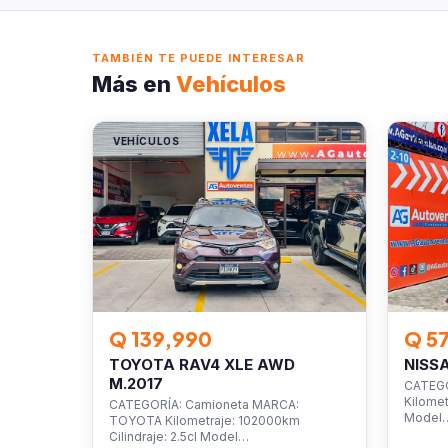
TAMBIÉN TE PUEDE INTERESAR
Más en
Vehículos
VEHÍCULOS
VEHÍC
Q 139,990
Q 5
TOYOTA RAV4 XLE AWD
NISS
M.2017
CATEGO
Kilomet
CATEGORÍA: Camioneta MARCA:
Model
TOYOTA Kilometraje: 102000km
Cilindraje: 2.5cl Model…