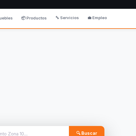
🔧 Servicios
💼 Empleo
uebles
📦 Productos
🔍 Buscar