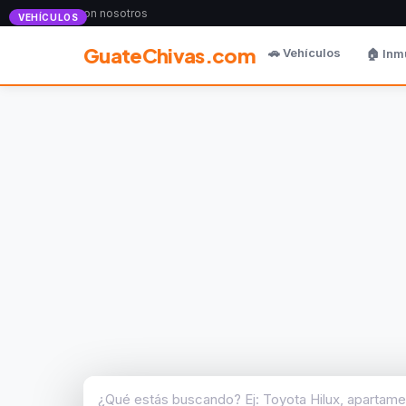
Anunciate con nosotros
VEHÍCULOS
GuateChivas.com
🚗 Vehículos
🏠 Inm