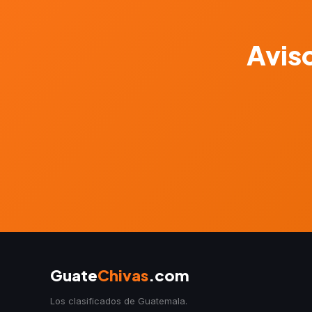
Aviso
Guate
Chivas
.com
Los clasificados de Guatemala.