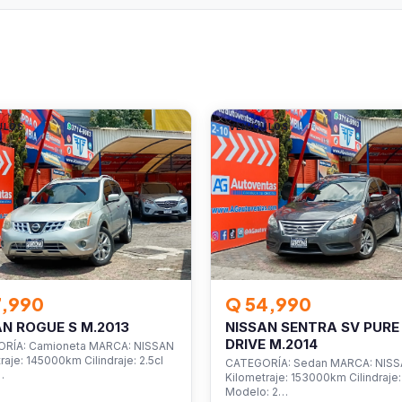
ULOS
VEHÍCULOS
7,990
Q 54,990
AN ROGUE S M.2013
NISSAN SENTRA SV PURE
DRIVE M.2014
RÍA: Camioneta MARCA: NISSAN
raje: 145000km Cilindraje: 2.5cl
CATEGORÍA: Sedan MARCA: NIS
…
Kilometraje: 153000km Cilindraje: 
Modelo: 2…