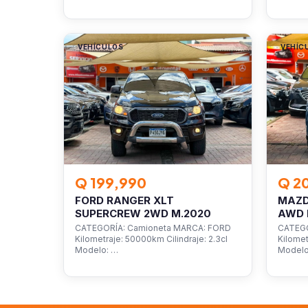
VEHÍCULOS
VEHÍC
Q 199,990
Q 2
FORD RANGER XLT
MAZD
SUPERCREW 2WD M.2020
AWD 
CATEGORÍA: Camioneta MARCA: FORD
CATEGO
Kilometraje: 50000km Cilindraje: 2.3cl
Kilomet
Modelo: …
Model