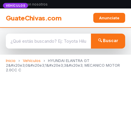
Anunciate con nosotros
VEHÍCULOS
GuateChivas.com
Anunciate
🔍 Buscar
Inicio
›
Vehículos
›
HYUNDAI ELANTRA GT
2&#x20e3;0&#x20e3;1&#x20e3;3&#x20e3; MECANICO MOTOR
2.0CC C