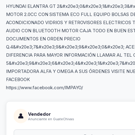
HYUNDAI ELANTRA GT 2&#x20e3;0&#x20e3;1&#x20e3;3&#
MOTOR 2.0CC CON SISTEMA ECO FULL EQUIPO BOLSAS DE
ACONDICIONADO VIDRIOS Y RETROVISORES ELECTRICOS
AUDIO CON BLUETOOTH MOTOR CAJA TODO EN BUEN ES
DOCUMENTOS EN ORDEN PRECIO
Q.4&#x20e3;7&#x20e3;9&#x20e3;9&#x20e3;0&#x20e3; A
DIFERENCIA PARA MAYOR INFORMACIÓN LLAMAR AL TEL
5&#x20e3;9&#x20e3;6&#x20e3;4&#x20e3;1&#x20e3;7&#x20
IMPORTADORA ALFA Y OMEGA A SUS ÓRDENES VISITE NU
FACEBOOK
https://www.facebook.com/IMPAYO/
Vendedor
👤
Anunciante en GuateChivas