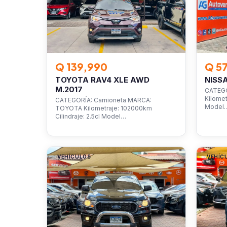
Q 139,990
Q 5
TOYOTA RAV4 XLE AWD
NISS
M.2017
CATEGO
Kilomet
CATEGORÍA: Camioneta MARCA:
Model
TOYOTA Kilometraje: 102000km
Cilindraje: 2.5cl Model…
VEHÍCULOS
VEHÍC