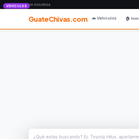
Anunciate con nosotros
VEHÍCULOS
GuateChivas.com
🚗 Vehículos
🏠 Inm