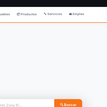
🔧 Servicios
💼 Empleo
uebles
📦 Productos
🔍 Buscar