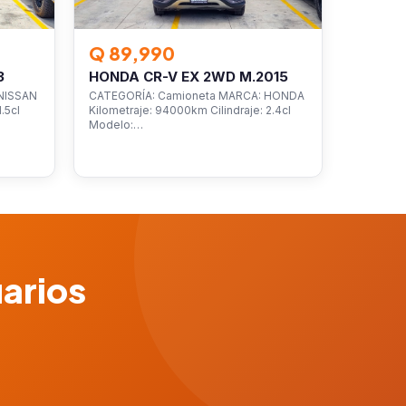
Q 89,990
3
HONDA CR-V EX 2WD M.2015
NISSAN
CATEGORÍA: Camioneta MARCA: HONDA
.5cl
Kilometraje: 94000km Cilindraje: 2.4cl
Modelo:…
uarios