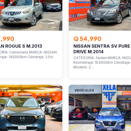
7,990
Q 54,990
AN ROGUE S M.2013
NISSAN SENTRA SV PURE
DRIVE M.2014
RÍA: Camioneta MARCA: NISSAN
raje: 145000km Cilindraje: 2.5cl
CATEGORÍA: Sedan MARCA: NIS
…
Kilometraje: 153000km Cilindraje: 
Modelo: 2…
ULOS
VEHÍCULOS