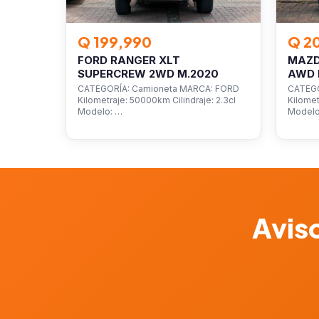
Q 199,990
Q 2
FORD RANGER XLT
MAZD
SUPERCREW 2WD M.2020
AWD 
CATEGORÍA: Camioneta MARCA: FORD
CATEGO
Kilometraje: 50000km Cilindraje: 2.3cl
Kilomet
Modelo: …
Model
Aviso