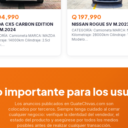
04,990
Q 197,990
A CX5 CARBON EDITION
NISSAN ROGUE SV M.202
M.2024
CATEGORÍA: Camioneta MARCA: 
Kilometraje: 28000km Cilindraje: 1
RÍA: Camioneta MARCA: MAZDA
Modelo…
raje: 14000km Cilindraje: 2.5cl
o:…
 importante para los us
Los anuncios publicados en GuateChivas.com son
colocados por terceros. Siempre tenga cuidado al cerrar
cualquier negocio: verifique la identidad del vendedor, el
estado del producto y asegúrese por todos los medios
posibles antes de realizar cualquier transacción.