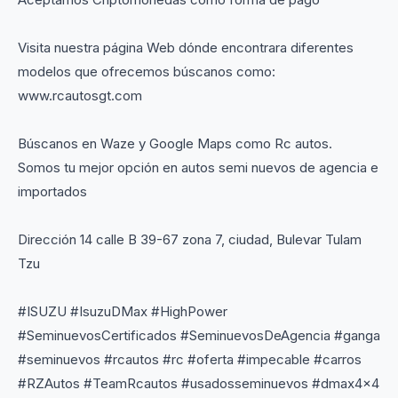
Visita nuestra página Web dónde encontrara diferentes
modelos que ofrecemos búscanos como:
www.rcautosgt.com
Búscanos en Waze y Google Maps como Rc autos.
Somos tu mejor opción en autos semi nuevos de agencia e
importados
Dirección 14 calle B 39-67 zona 7, ciudad, Bulevar Tulam
Tzu
#ISUZU #IsuzuDMax #HighPower
#SeminuevosCertificados #SeminuevosDeAgencia #ganga
#seminuevos #rcautos #rc #oferta #impecable #carros
#RZAutos #TeamRcautos #usadosseminuevos #dmax4x4