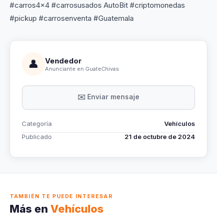
#carros4x4 #carrosusados AutoBit #criptomonedas
#pickup #carrosenventa #Guatemala
Vendedor
👤
Anunciante en GuateChivas
✉️ Enviar mensaje
Categoría
Vehículos
Publicado
21 de octubre de 2024
TAMBIÉN TE PUEDE INTERESAR
Más en
Vehículos