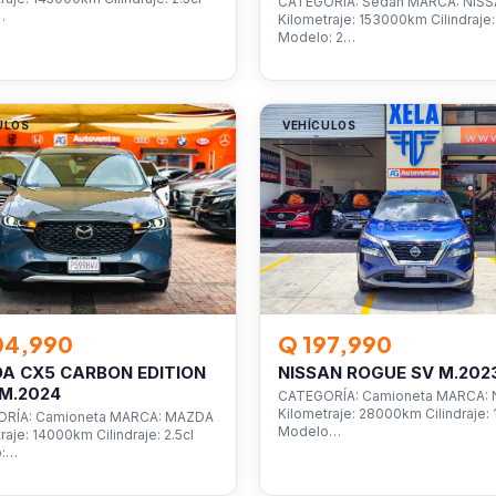
CATEGORÍA: Sedan MARCA: NIS
…
Kilometraje: 153000km Cilindraje: 
Modelo: 2…
ULOS
VEHÍCULOS
04,990
Q 197,990
A CX5 CARBON EDITION
NISSAN ROGUE SV M.202
M.2024
CATEGORÍA: Camioneta MARCA: 
Kilometraje: 28000km Cilindraje: 1
RÍA: Camioneta MARCA: MAZDA
Modelo…
raje: 14000km Cilindraje: 2.5cl
o:…