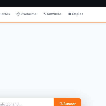
🔧 Servicios
💼 Empleo
uebles
📦 Productos
🔍 Buscar