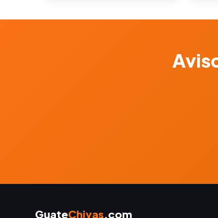
Aviso
Guate
Chivas
.com