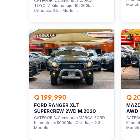
CATEGORÍA: Camioneta MARCA:
Model
TOYOTA Kilometraje: 102000km
Cilindraje: 2.5cl Model…
VEHÍCULOS
VEHÍC
Q 199,990
Q 2
FORD RANGER XLT
MAZD
SUPERCREW 2WD M.2020
AWD 
CATEGORÍA: Camioneta MARCA: FORD
CATEGO
Kilometraje: 50000km Cilindraje: 2.3cl
Kilomet
Modelo: …
Model