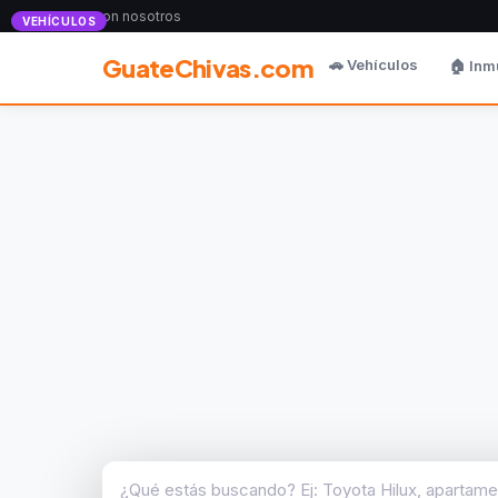
Anunciate con nosotros
VEHÍCULOS
GuateChivas.com
🚗 Vehículos
🏠 Inm