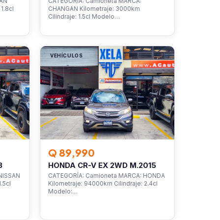
SAN
CATEGORÍA: Camioneta MARCA:
1.8cl
CHANGAN Kilometraje: 3000km
Cilindraje: 1.5cl Modelo…
VEHÍCULOS
Q 89,990
3
HONDA CR-V EX 2WD M.2015
NISSAN
CATEGORÍA: Camioneta MARCA: HONDA
.5cl
Kilometraje: 94000km Cilindraje: 2.4cl
Modelo:…