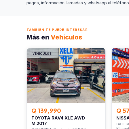
pagos, información llamadas y whatsapp al teléfon
TAMBIÉN TE PUEDE INTERESAR
Más en
Vehículos
VEHÍCULOS
VEHÍC
Q 139,990
Q 5
TOYOTA RAV4 XLE AWD
NISS
M.2017
CATEGO
Kilomet