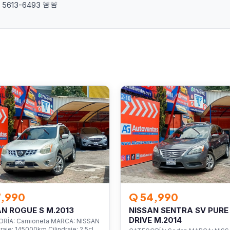
o 5613-6493 🚨🚨
ULOS
VEHÍCULOS
7,990
Q 54,990
AN ROGUE S M.2013
NISSAN SENTRA SV PURE
DRIVE M.2014
RÍA: Camioneta MARCA: NISSAN
raje: 145000km Cilindraje: 2.5cl