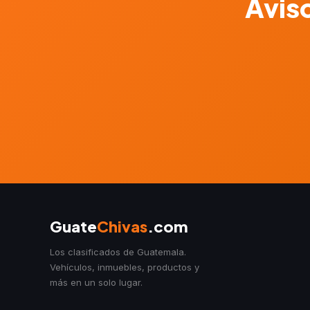
Aviso
Guate
Chivas
.com
Los clasificados de Guatemala.
Vehículos, inmuebles, productos y
más en un solo lugar.