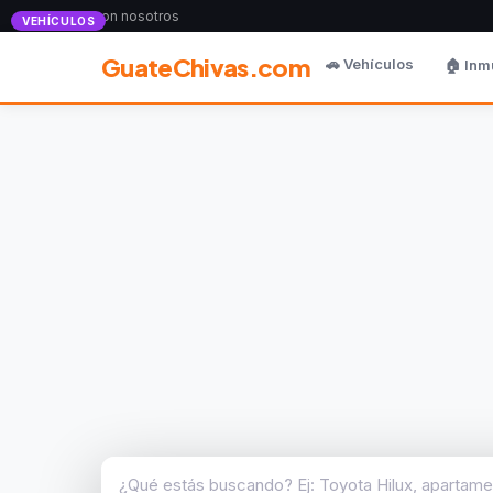
Anunciate con nosotros
VEHÍCULOS
GuateChivas.com
🚗 Vehículos
🏠 Inm