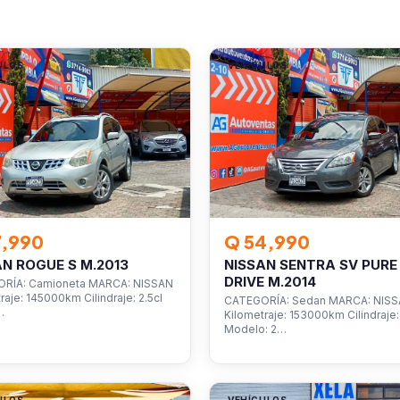
ULOS
VEHÍCULOS
7,990
Q 54,990
AN ROGUE S M.2013
NISSAN SENTRA SV PURE
DRIVE M.2014
RÍA: Camioneta MARCA: NISSAN
raje: 145000km Cilindraje: 2.5cl
CATEGORÍA: Sedan MARCA: NIS
…
Kilometraje: 153000km Cilindraje: 
Modelo: 2…
ULOS
VEHÍCULOS