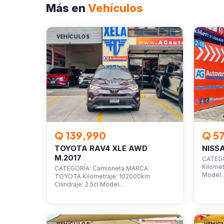
Más en
Vehículos
VEHÍCULOS
VEHÍC
Q 139,990
Q 5
TOYOTA RAV4 XLE AWD
NISS
M.2017
CATEGO
Kilomet
CATEGORÍA: Camioneta MARCA:
Model
TOYOTA Kilometraje: 102000km
Cilindraje: 2.5cl Model…
VEHÍCULOS
VEHÍC