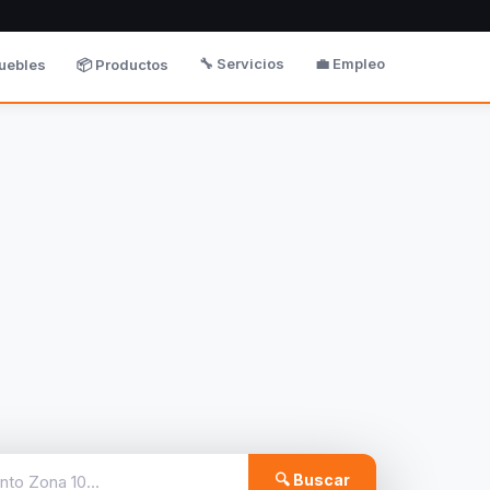
🔧 Servicios
💼 Empleo
uebles
📦 Productos
🔍 Buscar