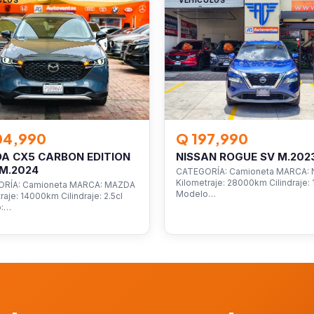
04,990
Q 197,990
A CX5 CARBON EDITION
NISSAN ROGUE SV M.202
M.2024
CATEGORÍA: Camioneta MARCA: 
Kilometraje: 28000km Cilindraje: 1
RÍA: Camioneta MARCA: MAZDA
Modelo…
raje: 14000km Cilindraje: 2.5cl
o:…