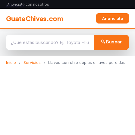
Anunciate con nosotros
SERVICIOS
GuateChivas.com
Anunciate
🔍 Buscar
Inicio
›
Servicios
›
Llaves con chip copias o llaves perdidas