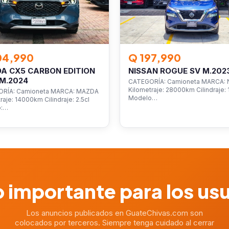
04,990
Q 197,990
A CX5 CARBON EDITION
NISSAN ROGUE SV M.202
M.2024
CATEGORÍA: Camioneta MARCA: 
Kilometraje: 28000km Cilindraje: 1
RÍA: Camioneta MARCA: MAZDA
Modelo…
raje: 14000km Cilindraje: 2.5cl
o:…
 importante para los us
Los anuncios publicados en GuateChivas.com son
colocados por terceros. Siempre tenga cuidado al cerrar