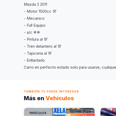
Mazda 2 2011
- Motor 1500cc 💯
- Mecanico
- Full Equipo
- a/c ❄❄
- Pintura al 💯
- Tren delantero al 💯
- Tapiceria al 💯
- Enllantado
Carro en perfecto estado solo para usarse, cualqu
TAMBIÉN TE PUEDE INTERESAR
Más en
Vehículos
VEHÍCULOS
VEHÍC