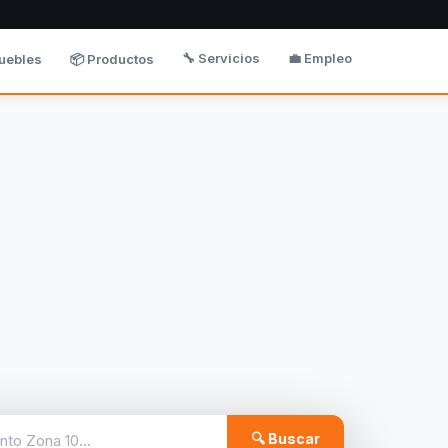
🔧 Servicios
💼 Empleo
uebles
📦 Productos
🔍 Buscar