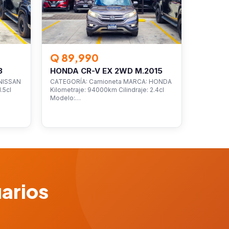
Q 89,990
3
HONDA CR-V EX 2WD M.2015
NISSAN
CATEGORÍA: Camioneta MARCA: HONDA
.5cl
Kilometraje: 94000km Cilindraje: 2.4cl
Modelo:…
uarios