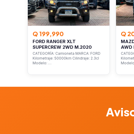
Q 199,990
Q 2
FORD RANGER XLT
MAZD
SUPERCREW 2WD M.2020
AWD 
CATEGORÍA: Camioneta MARCA: FORD
CATEGO
Kilometraje: 50000km Cilindraje: 2.3cl
Kilomet
Modelo: …
Model
Aviso