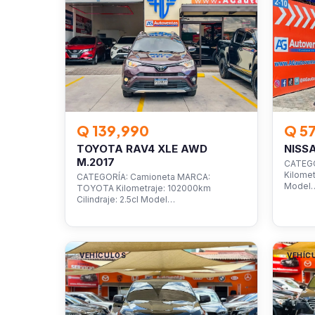
Q 139,990
Q 5
TOYOTA RAV4 XLE AWD
NISS
M.2017
CATEGO
Kilomet
CATEGORÍA: Camioneta MARCA:
Model
TOYOTA Kilometraje: 102000km
Cilindraje: 2.5cl Model…
VEHÍCULOS
VEHÍC