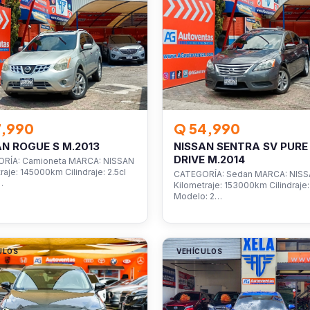
7,990
Q 54,990
AN ROGUE S M.2013
NISSAN SENTRA SV PURE
DRIVE M.2014
RÍA: Camioneta MARCA: NISSAN
raje: 145000km Cilindraje: 2.5cl
CATEGORÍA: Sedan MARCA: NIS
…
Kilometraje: 153000km Cilindraje: 
Modelo: 2…
ULOS
VEHÍCULOS