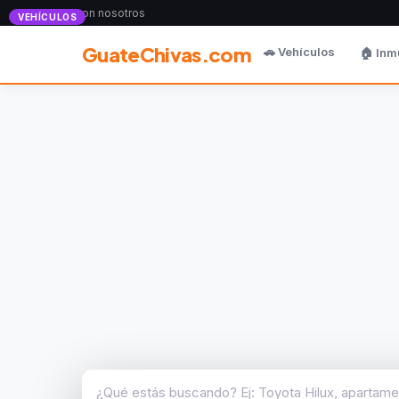
Anunciate con nosotros
VEHÍCULOS
GuateChivas.com
🚗 Vehículos
🏠 Inm